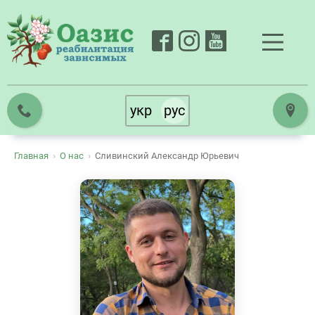
укр
рус
›
›
Главная
О нас
Сливинский Александр Юрьевич